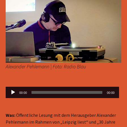
Alexander Pehlemann | Foto: Radio Blau
Audio-
Player
00:00
00:00
Was:
Öffentliche Lesung mit dem Herausgeber Alexander
Pehlemann im Rahmen von „Leipzig liest“ und „30 Jahre