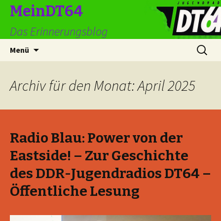
MeinDT64
Das Erinnerungsblog
Springe
Suchen
Menü
zum
nach:
Inhalt
Archiv für den Monat: April 2025
Radio Blau: Power von der
Eastside! – Zur Geschichte
des DDR-Jugendradios DT64 –
Öffentliche Lesung