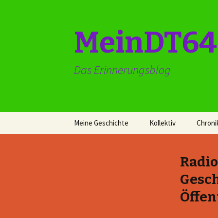
MeinDT64
Das Erinnerungsblog
Springe
Meine Geschichte
Kollektiv
Chroni
zum
Inhalt
Radio
Gesch
Öffen