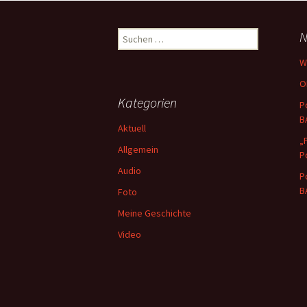
Navigation
Suchen
N
nach:
W
O
Kategorien
P
B
Aktuell
„
Allgemein
P
Audio
P
B
Foto
Meine Geschichte
Video