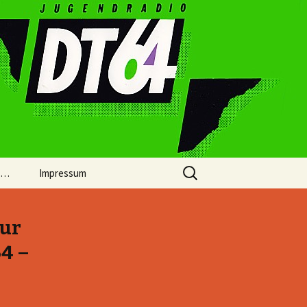
Suchen
 …
Impressum
nach:
Zur
4 –