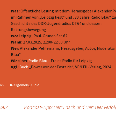
benutzen,
um
Was:
Öffentliche Lesung mit dem Herausgeber Alexander 
die
im Rahmen von „Leipzig liest“ und „30 Jahre Radio Blau“ zu
Lautstärk
Geschichte des DDR-Jugendradios DT64 und dessen
zu
Rettungsbewegung
regeln.
Wo:
Leipzig, Paul-Gruner-Str. 62
Wann:
27.03.2025, 21:00-22:00 Uhr
Wer:
Alexander Pehlemann, Herausgeber, Autor, Moderator
Blau“
Wie:
über
Radio Blau
– Freies Radio für Leipzig
Vgl
.:
Buch
„Power von der Eastside“, VENTIL-Verlag, 2024
025
Allgemein
,
Audio
BAIZ
Podcast-Tipp: Herr Lasch und Herr Bier verfol