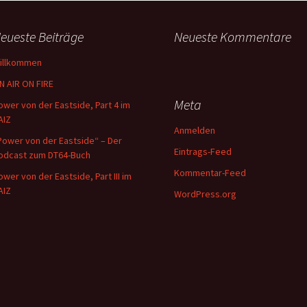
eueste Beiträge
Neueste Kommentare
illkommen
N AIR ON FIRE
Meta
ower von der Eastside, Part 4 im
AIZ
Anmelden
Power von der Eastside“ – Der
Eintrags-Feed
odcast zum DT64-Buch
Kommentar-Feed
ower von der Eastside, Part III im
AIZ
WordPress.org