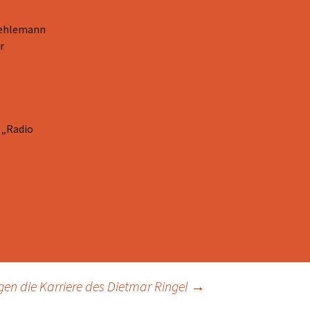
Pehlemann
r
e
 „Radio
gen die Karriere des Dietmar Ringel
→