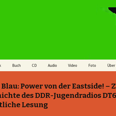
k
Buch
CD
Audio
Video
Foto
Über
 Blau: Power von der Eastside! – 
ichte des DDR-Jugendradios DT6
tliche Lesung